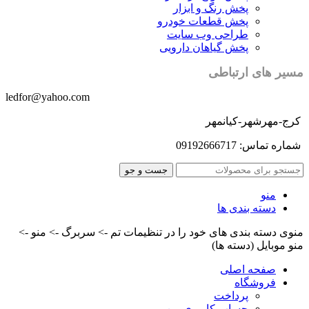
پخش رنگ و ابزار
پخش قطعات خودرو
طراحی وب سایت
پخش گیاهان دارویی
مسیر های ارتباطی
ledfor@yahoo.com
کرج-مهرشهر-کیانمهر
شماره تماس: 09192666717
جست و جو
منو
دسته بندی ها
منوی دسته بندی های خود را در تنظیمات تم -> سربرگ -> منو ->
منو موبایل (دسته ها)
صفحه اصلی
فروشگاه
پرداخت
حساب کاربری من