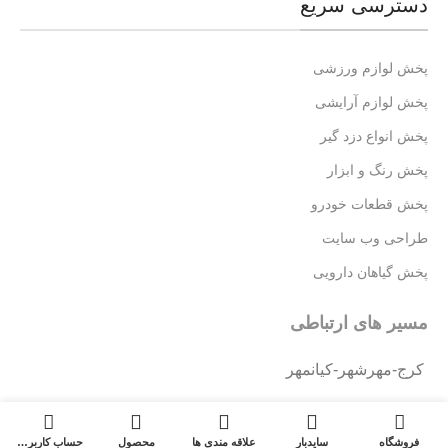
دسترسی سریع
پخش لوازم ورزشی
پخش لوازم آرایشی
پخش انواع دزد گیر
پخش رنگ و ابزار
پخش قطعات خودرو
طراحی وب سایت
پخش گیاهان دارویی
مسیر های ارتباطی
کرج-مهرشهر-کیانمهر
شماره تماس: 09192666717
0
0
فروشگاه
سایدبار
علاقه مندی ها
محصول
حساب کاربری من