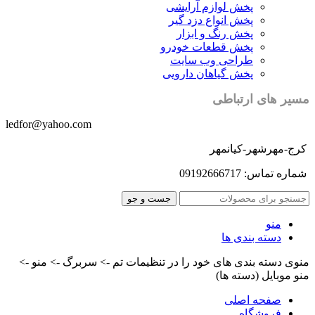
پخش لوازم آرایشی
پخش انواع دزد گیر
پخش رنگ و ابزار
پخش قطعات خودرو
طراحی وب سایت
پخش گیاهان دارویی
مسیر های ارتباطی
ledfor@yahoo.com
کرج-مهرشهر-کیانمهر
شماره تماس: 09192666717
جست و جو
منو
دسته بندی ها
منوی دسته بندی های خود را در تنظیمات تم -> سربرگ -> منو ->
منو موبایل (دسته ها)
صفحه اصلی
فروشگاه