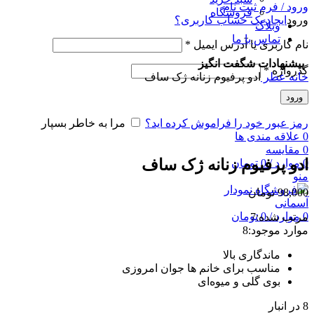
ورود / فرم ثبت نام
فروشگاه
ورود
ایجاد یک حساب کاربری؟
وبلاگ
تماس با ما
نام کاربری یا آدرس ایمیل
*
پیشنهادات شگفت انگیز
گذرواژه
*
خانه
عطر
ادو پرفیوم زنانه ژک ساف
جدید
ورود
رمز عبور خود را فراموش کرده اید؟
مرا به خاطر بسپار
0
علاقه مندی ها
برای بزرگنمایی کلیک کنید
0
مقایسه
ادو پرفیوم زنانه ژک ساف
0
موارد
/
0
تومان
منو
98,000
تومان
0
موارد
/
0
تومان
مرتب شده:
7
موارد موجود:
8
ماندگاری بالا
مناسب برای خانم ها جوان امروزی
بوی گلی و میوه‌ای
8 در انبار