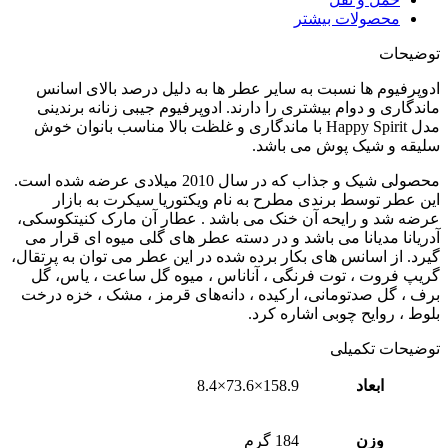
محصولات بیشتر
توضیحات
ادوپرفیوم ها نسبت به سایر عطر ها به دلیل درصد بالای اسانس
ماندگاری و دوام بیشتری را دارند. ادوپرفیوم جیبی زنانه برندینی
مدل Happy Spirit با ماندگاری و غلظت بالا مناسب بانوان خوش
سلیقه و شیک پوش می باشد.
محصولی شیک و جذاب که در سال 2010 میلادی عرضه شده است.
این عطر توسط برندی مطرح به نام ویکتوریا سیکرت به بازار
عرضه شد و رایحه آن خنک می باشد . عطار آن مارک کنیتکوسکی،
آدریانا مدیانا می باشد و در دسته عطر های گلی میوه ای قرار می
گیرد. از اسانس های بکار برده شده در این عطر می توان به پرتقال،
گریپ فروت ، توت فرنگی ، آناناس ، میوه گل ساعت ، یاس، گل
برف ، گل صدتومانی، ارکیده ، دانه‌های قرمز ، مشک ، خزه درخت
بلوط ، روایح چوبی اشاره کرد.
توضیحات تکمیلی
ابعاد
158.9×73.6×8.4
وزن
184 گرم