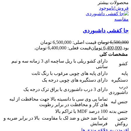
محصولات بیشتر
فروش!
ناموجود
مقایسه
جا کفشی داشبوردی
6,500,000
تومان
قیمت اصلی: 6,500,000 تومان
بود.
6,400,000
تومان
قیمت فعلی: 6,400,000 تومان.
مشخصات کلی
دارای کشو ریلی با ریل ساچمه ای 3 زمانه سه و نیم
کشو
سانتی
پایه
دارای پایه های چوبی مرغوب با رنگ ثابت
دستگیره
دارای دستگیره های چوبی درجه یک
درب
دارای 3 درب داشبوردی با یراق ترک درجه یک
داشبوردی
تماما پی وی سی با دانسیته بالا جهت محافظت از لبه
جنس لبه
های کار و محافظت در برابر رطوبت
جنس بدنه
100 درصد MDF با تراکم بالا
جنس
تماما ضد خش و ضد لک با مقاومت بالا در برابر ضربه و
روکش
فرسایش
افزودن به علاقه مندی ها