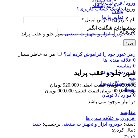
ورود / فرم ثبت نام
فروشگاه
ورود
ایجاد یک حساب کاربری؟
وبلاگ
تماس با ما
نام کاربری یا آدرس ایمیل
*
پیشنهادات شگفت انگیز
گذرواژه
*
خانه
خودرو، ابزار و تجهیزات صنعتی
سپر جلو و عقب پراید
فروش!
ناموجود
ورود
رمز عبور خود را فراموش کرده اید؟
مرا به خاطر بسپار
0
علاقه مندی ها
برای بزرگنمایی کلیک کنید
0
مقایسه
0
موارد
/
0
تومان
سپر جلو و عقب پراید
منو
920,000
تومان
قیمت اصلی: 920,000 تومان
بود.
900,000
تومان
قیمت فعلی: 900,000 تومان.
0
موارد
/
0
تومان
در انبار موجود نمی باشد
مقایسه
افزودن به علاقه مندی ها
دسته:
خودرو، ابزار و تجهیزات صنعتی
برچسب:
جدید
دنبال کردن:
خروج