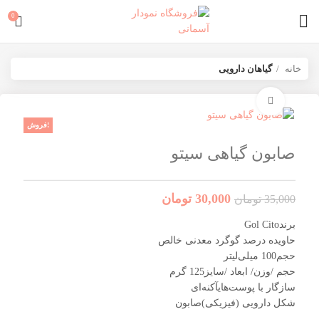
0
خانه
گیاهان دارویی
برای بزرگنمایی کلیک کنید
فروش!
صابون گیاهی سیتو
30,000
تومان
35,000
تومان
برندGol Cito
حاویده درصد گوگرد معدنی خالص
حجم100 میلی‌لیتر
حجم /وزن/ ابعاد /سایز125 گرم
سازگار با پوست‌هایآکنه‌ای
شکل دارویی (فیزیکی)صابون