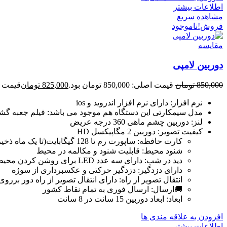
اطلاعات بیشتر
مشاهده سریع
فروش!
ناموجود
مقایسه
دوربین لامپی
850,000
تومان
قیمت اصلی: 850,000 تومان بود.
825,000
تومان
قیمت فعلی: 00
نرم افزار:
دارای نرم افزار اندروید و ios
مدل سیمکارتی این دستگاه هم موجود می باشد:
فیلم جعبه گ
لنز:
دوربین چشم ماهی 360 درجه عریض
کیفیت تصویر:
دوربین 2 مگاپیکسل HD
کارت حافظه:
ساپورت رم تا 128 گیگابایت(تا یک ماه ذخیره سازی)
شنود محیط:
قابلیت شنود و مکالمه در محیط
دید در شب:
دارای سه عدد LED برای روشن کردن محیطو دید درشب رنگی
دارای دزدگیر:
دزدگیر حرکتی و عکسبرداری از سوژه
انتقال تصویر از راه:
دارای انتقال تصویر از راه دور برروی موبایل،تبلت ios و
🚚ارسال:
ارسال فوری به تمام نقاط کشور
ابعاد:
ابعاد دوربین 15 سانت در 8 سانت
افزودن به علاقه مندی ها
اطلاعات بیشتر