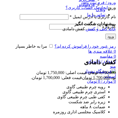
ورود / فرم ثبت نام
فروشگاه
ورود
ایجاد یک حساب کاربری؟
وبلاگ
تماس با ما
نام کاربری یا آدرس ایمیل
*
پیشنهادات شگفت انگیز
گذرواژه
*
خانه
کیف و کفش
کفش دامادی
فروش!
ناموجود
ورود
رمز عبور خود را فراموش کرده اید؟
مرا به خاطر بسپار
0
علاقه مندی ها
برای بزرگنمایی کلیک کنید
0
مقایسه
0
موارد
/
0
تومان
کفش دامادی
منو
1,750,000
تومان
قیمت اصلی: 1,750,000 تومان
بود.
1,700,000
تومان
قیمت فعلی: 1,700,000 تومان.
0
موارد
/
0
تومان
رویه چرم طبیعی گاوی
استری چرم طبیعی گاوی
کفی طبی چرم طبیعی گاوی
زیره رابر ضد شکست
ضمانت ۸ ماهه
کلاسیک مجلسی اداری روزمره