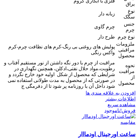
فلزی با آبکاری کروم
یراق
نوع
زبانه دار
سگک
جنس
چرم گاوی
چرم
نوع چرم
طرح دار
ملزومات
پولیش های روغنی بی رنگ-کرم های نظافت چرم-کرم
مراقبتی
واکس رنگی
محصول
مراقبت از چرم با دور نگه داشتن از نور مستقیم آفتاب و
نحوه
رطوبت،مواد حلال نفتی،ادکلن، همچنین نگهداری در
مراقبت
شرایطی که محصول از شکل اولیه خود خارج نگردد و
از
در صورتی که از محصول به مدت طولانی استفاده نمی
محصول
شود داخل آن با روزنامه پر شود تا از دفرمگی ج
افزودن به علاقه مندی ها
اطلاعات بیشتر
مشاهده سریع
فروش!
ناموجود
مقایسه
ساعت اورجینال اودمااار