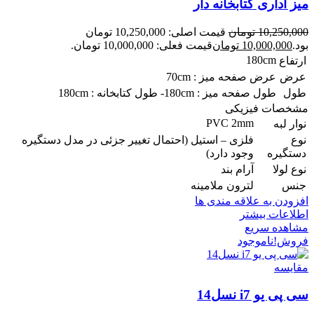
میز اداری کتابخانه دار
10,250,000
تومان
قیمت اصلی: 10,250,000 تومان
بود.
10,000,000
تومان
قیمت فعلی: 10,000,000 تومان.
180cm
ارتفاع
عرض
عرض صفحه میز : 70cm
طول
طول صفحه میز : 180cm- طول کتابخانه : 180cm
مشخصات فیزیکی
PVC 2mm
نوار لبه
نوع
فلزی – استیل (احتمال تغییر جزئی در مدل دستگیره
دستگیره
وجود دارد)
نوع لولا
آرام بند
جنس
لترون ملامینه
افزودن به علاقه مندی ها
اطلاعات بیشتر
مشاهده سریع
فروش!
ناموجود
مقایسه
سی پی یو i7 نسل14