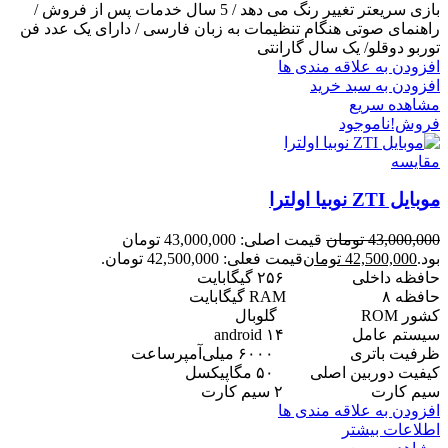
بازی سریعتر تغییر رنگ می دهد / 5 سال خدمات پس از فروش /
راهنمای صوتی هنگام تنظیمات به زبان فارسی / دارای یک عدد فن
توربو دوقلو/ یک سال گارانتی
افزودن به علاقه مندی ها
افزودن به سبد خرید
مشاهده سریع
فروش!
ناموجود
مقایسه
موبایل ZTI نوبیا اولترا
43,000,000
تومان
قیمت اصلی: 43,000,000 تومان
بود.
42,500,000
تومان
قیمت فعلی: 42,500,000 تومان.
حافظه داخلی
۲۵۶ گیگابایت
حافظه RAM
۸ گیگابایت
کشور ROM
گلوبال
سیستم عامل
android ۱۴
ظرفیت باتری
۶۰۰۰ میلی‌آمپرساعت
کیفیت دوربین اصلی
۵۰ مگاپیکسل
سیم کارت
۲ سیم کارت
افزودن به علاقه مندی ها
اطلاعات بیشتر