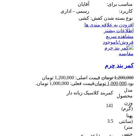
مناسب برای:
آقایان
کاربرد:
رسمی – اداری
نوع بسته شدن کفش:
کشی
افزودن به علاقه مندی ها
اطلاعات بیشتر
مشاهده سریع
فروش!
ناموجود
مقایسه
کمر بند چرم
1,200,000
تومان
قیمت اصلی: 1,200,000 تومان
بود.
1,000,000
تومان
قیمت فعلی: 1,000,000 تومان.
مدل
کمربند کلاسیک زبانه دار
محصول
وزن
141
(گرم)
پهنا
3.5
(سانتی
متر)
جنس