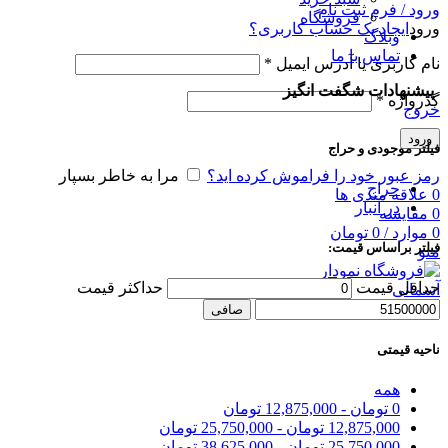
ورود / فرم ثبت نام
فروشگاه
ورود
ایجاد یک حساب کاربری؟
وبلاگ
تماس با ما
نام کاربری یا آدرس ایمیل
*
پیشنهادات شگفت انگیز
گذرواژه
*
خروج
ورود
فیلتر موجودی و حراج
رمز عبور خود را فراموش کرده اید؟
مرا به خاطر بسپار
حراج
0
علاقه مندی ها
در انبار
0
مقایسه
0
موارد
/
0
تومان
فیلتر براساس قیمت:
منو
حداقل قیمت
حداكثر قيمت
0
موارد
/
0
تومان
صافی
ناحیه قیمتی
همه
0
تومان
-
12,875,000
تومان
12,875,000
تومان
-
25,750,000
تومان
25,750,000
تومان
-
38,625,000
تومان