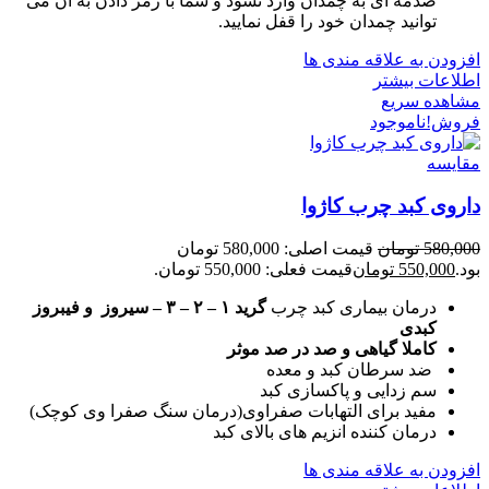
صدمه ای به چمدان وارد نشود و شما با رمز دادن به آن می
توانید چمدان خود را قفل نمایید.
افزودن به علاقه مندی ها
اطلاعات بیشتر
مشاهده سریع
فروش!
ناموجود
مقایسه
داروی کبد چرب کاژوا
580,000
تومان
قیمت اصلی: 580,000 تومان
بود.
550,000
تومان
قیمت فعلی: 550,000 تومان.
درمان بیماری کبد چرب
گرید ۱ – ۲ – ۳ – سیروز و فیبروز
کبدی
کاملا گیاهی و صد در صد موثر
ضد سرطان کبد و معده
سم زدایی و پاکسازی کبد
مفید برای التهابات صفراوی(درمان سنگ صفرا وی کوچک)
درمان کننده انزیم های بالای کبد
افزودن به علاقه مندی ها