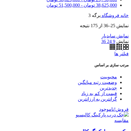
38,625,000
تومان
-
51,500,000
تومان
خانه
فروشگاه
برگه 3
نمایش 25–36 از 175 نتیجه
نمایش سایدبار
نمایش
9
24
36
فیلتر ها
مرتب سازی بر اساس
محبوبیت
وضعیت رتبه میانگین
جدیدترین
قیمت از کم به زیاد
گرانترین به ارزانترین
فروش!
ناموجود
مقایسه