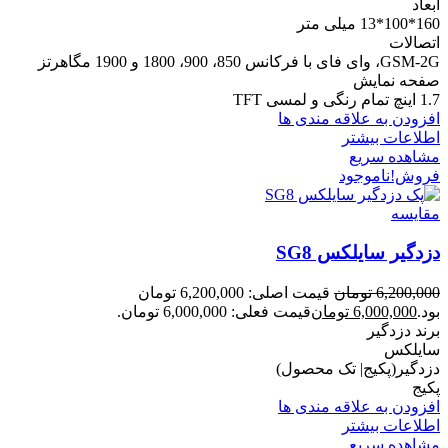
ابعاد
160*100*13 میلی متر
اتصالات
GSM-2G، وای فای با فرکانس 850، 900، 1800 و 1900 مگاهرتز
صفحه نمایش
1.7 اینچ تمام رنگی و لمسی TFT
افزودن به علاقه مندی ها
اطلاعات بیشتر
مشاهده سریع
فروش!
ناموجود
مقایسه
دزدگیر سایلکس SG8
6,200,000
تومان
قیمت اصلی: 6,200,000 تومان
بود.
6,000,000
تومان
قیمت فعلی: 6,000,000 تومان.
برند دزدگیر
سایلکس
دزدگیر(پکیج| تک محصول)
پکیج
افزودن به علاقه مندی ها
اطلاعات بیشتر
مشاهده سریع