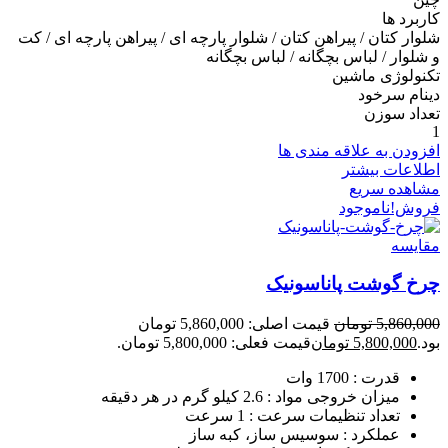
کاربرد ها
شلوار کتان / پیراهن کتان / شلوار پارچه ای / پیراهن پارچه ای / کت
و شلوار / لباس بچگانه / لباس بچگانه
تکنولوژی ماشین
دینام سرخود
تعداد سوزن
1
افزودن به علاقه مندی ها
اطلاعات بیشتر
مشاهده سریع
فروش!
ناموجود
مقایسه
چرخ گوشت پاناسونیک
5,860,000
تومان
قیمت اصلی: 5,860,000 تومان
بود.
5,800,000
تومان
قیمت فعلی: 5,800,000 تومان.
قدرت : 1700 وات
میزان خروجی مواد : 2.6 کیلو گرم در هر دقیقه
تعداد تنظیمات سرعت : 1 سرعت
عملکرد : سوسیس ساز، کبه ساز