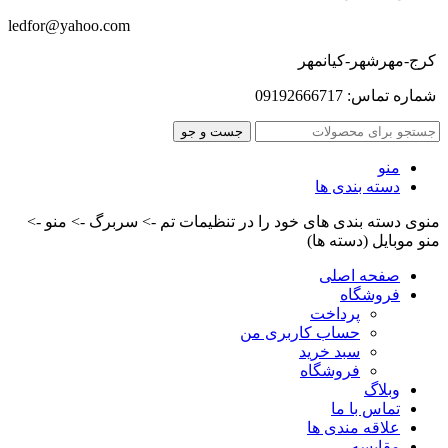
ledfor@yahoo.com
کرج-مهرشهر-کیانمهر
شماره تماس: 09192666717
جست و جو
منو
دسته بندی ها
منوی دسته بندی های خود را در تنظیمات تم -> سربرگ -> منو ->
منو موبایل (دسته ها)
صفحه اصلی
فروشگاه
پرداخت
حساب کاربری من
سبد خرید
فروشگاه
وبلاگ
تماس با ما
علاقه مندی ها
مقایسه