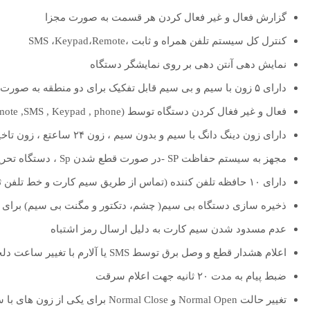
گزارش فعال و غیر فعال کردن هر قسمت به صورت مجزا
کنترل کل سیستم تلفن همراه و ثابت ،SMS ،Keypad،Remote
نمایش دهی آنتن دهی بر روی نمایشگر دستگاه
دارای ۵ زون با سیم و بی سیم قابل تفکیک برای دو منطقه به صورت مجزا
فعال و غیر فغال کردن دستگاه توسط (Remote ,SMS , Keypad , phone)
دارای زون دینگ دانگ با سیم و بدون سیم ، زون ۲۴ ساعتع ، زون تاخیری و فوری
مجهز به سیستم حفاظت SP -در صورت قطع شدن Sp ، دستگاه تحریک و آژیر داخلی فعال مییشود
دارای ۱۰ حافظه تلفن کننده (تماس از طریق سیم کارت و خط تلفن ثابت)
ذخیره سازی دستگاه بی سیم( چشم، دتکتور و مگنت بی سیم) برای 
عدم مسدود شدن سیم کارت به دلیل ارسال رمز اشتباه
اعلام هشدار قطع و وصل برق توسط SMS یا آلارم با تغییر ساعت دلخواه
ضبط پیام به مدت ۲۰ ثانیه جهت اعلام سرقت
تغییر حالت Normal Open و Normal Close برای یکی از زون های با سیم