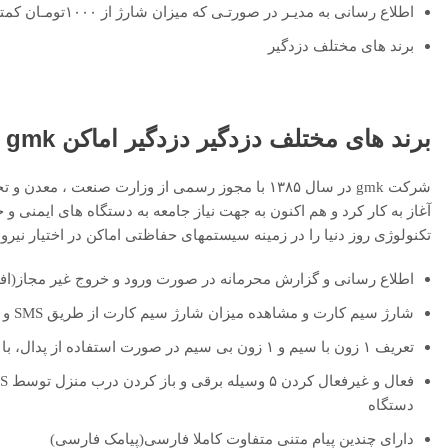
اطلاع رسانی به مدیـر در صورتـی که میزان شارژ از ۱۰۰۰تومـان کمتر باشد
برند های مختلف دزدگیر
برند های مختلف دزدگیر دزدگیر اماکن gmk
شرکت gmk در سال ۱۳۸۵ با مجوز رسمی از وزارت صنع
تکنولوژی روز دنیا را در زمینه سیستمهای حفاظتی اماکن در اختیار نیروه
اطلاع رسانی و گزارش محرمانه در صورت ورود و خروج غیر مجاز(افراد داری ریموت و کلید ،
شارژ سیم کارت و مشاهده میزان شارژ سیم کارت از طریق SMS و Keypad
تعریف ۱ زون با سیم و ۱ زون بی سیم در صورت استفاده از پدال، با این برنامه ریزی با ۱ بار تحریک ، فقط تماس و ارسال SMS انجام خواهد شد
دستگاه
دارای چندین پیام متنی متفاوت کاملا فارسی(پیامک فارسی)