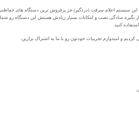
 مدل دزدگیر خود یعنی f10 رونمایی کرده که این سیستم اعلام سرقت (دزدگیر) جز پرفروش ترین دستگاه های ح
بگیره سادگی نصب و امکانات بسیار زیادش هستش این دستگاه رو شما م
ستفاده کنید.
کردیم و امیدوارم تجربیات خودتون رو با ما به اشتراک بزارین.