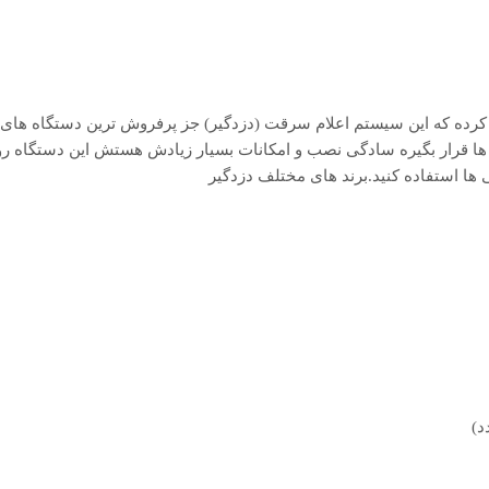
ز جدیدترن مدل دزدگیر خود یعنی Z4 ULTRA رونمایی کرده که این سیستم اعلام سرقت (دزدگیر) جز پرفروش ترین دس
 قرار بگیره سادگی نصب و امکانات بسیار زیادش هستش این دستگاه رو 
 ها استفاده کنید.برند های مختلف دزدگیر
د)