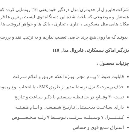
شرکت فایروال از جدیدترن
هستش و موضوعی که باعث شده این دستگاه توی لیست بهترین ها قرار 
مکان هایی مثل مسکونی ، اداری ، تجاری ، بانک ها و جواهر فروشی ها ا
بدونید که ما روی هیچ برند خاصی تعصب نداریم و به ترتیب نقد و بررسی 
دزدگیر اماکن سیمکارتی فایروال مدل f10
جزئیات محصول :
قابلیت ضبط ۲ پیــام مجـزا ویـژه اعلام حریـق و اعلام سـرقت
حذف ریموت کنترل توسط مدیر از طریق SMS ، با انتخاب نوع ریموت
ثبــت ۳۰ وقــایع در حـافـظـه سیستـم با ذکـر سـاعت و تـاریخ
دارای سـاعــت دیـجـیـتـال تـاریــخ شـمـسـی و ایــام هـفـتــه
کـنــتــــرل ۷ وسـیـلــه بــرقـــی تـوســط ۷ رلــه مـخـصــــوص
استراق سمع قوی و حساس