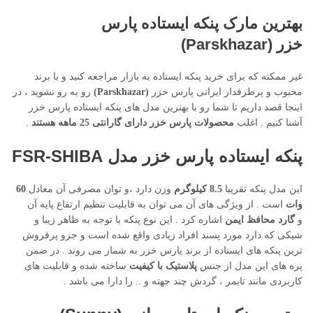
بهترین مارک پنکه ایستاده پارس
خزر
(Parskhazar)
غیر ممکنه که برای خرید پنکه ایستاده به بازار مراجعه کنید و با برند
محبوب و پرطرفدار ایرانی پارس خزر
(Parskhazar)
رو به رو نشوید ، در
اینجا قصد داریم تا شما رو با بهترین مدل های پنکه ایستاده پارس خزر
آشنا کنیم . اغلب
محصولات پارس خزر دارای گارانتی 25 ماهه هستند
.
پنکه ایستاده پارس خزر مدل FSR-SHIBA
این مدل پنکه تقریبا
8.5 کیلوگرم
وزن دارد ،و توان مصرفی آن معادل
60
وات
است . از ویژگی های آن می توان به قابلیت تنظیم ارتفاع پایه آن
و
گارد محافظ ایمن
اشاره کرد . این نوع پنکه با توجه به ظاهر زیبا و
شیکی که دارد مورد پسند افراد زیادی واقع شده است و جزو پرفروش
ترین پنکه های ایستاده از برند پارس خزر به شمار می روند . در ضمن
پره های این مدل از جنس
پلاستیک با کیفیت
ساخته شده و قابلیت های
کاربردی مانند تایمر ، گردش چند جهته و .. را دارا می باشد .