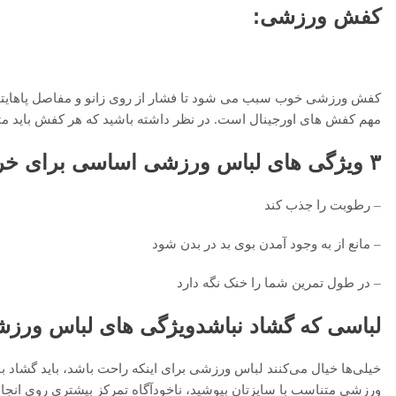
کفش ورزشی:
کفش ورزشی خوب سبب می شود تا فشار از روی زانو و مفاصل پاهایتا
مهم کفش های اورجینال است. در نظر داشته باشید که هر کفش باید م
۳
ویژگی های لباس ورزشی
اساسی برای خری
– رطوبت را جذب کند‌
– مانع از به وجود آمدن‌ بوی بد‌ د‌ر بد‌ن شود‌
– د‌ر طول تمرین شما را خنک نگه د‌ارد‌
لباسی که گشاد نباشد
ویژگی های لباس ورز
خیلی‌ها خیال می‌کنند لباس ورزشی برای اینکه راحت باشد، باید گشاد 
ورزشی متناسب با سایزتان بپوشید، ناخودآگاه تمرکز بیشتری روی انجام