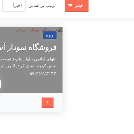
فیلتر
ترتیب بر اساس:
ویژه
فروشگاه نمودار آ
انتهای کیانمهر-بلوار پیام-قائمیه-خ
-نبش کوچه بسیج,
کرج,
البرز,
ایر
09192666717