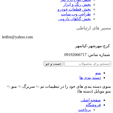
پخش رنگ و ابزار
پخش قطعات خودرو
طراحی وب سایت
پخش گیاهان دارویی
مسیر های ارتباطی
ledfor@yahoo.com
کرج-مهرشهر-کیانمهر
شماره تماس: 09192666717
جست و جو
منو
دسته بندی ها
منوی دسته بندی های خود را در تنظیمات تم -> سربرگ -> منو ->
منو موبایل (دسته ها)
صفحه اصلی
فروشگاه
پرداخت