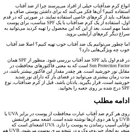
انواع کرم ضدآفتاب خیلی از افراد می‌پرسند چرا از ضد آفتاب
استفاده کنیم؟ آن‌ها فکر می‌کنند که برای داشتن پوستی صاف و
شفاف، باید از کرم‌های خاصی استفاده نمایند. در صورتی که در قدم
اول، استفاده از یک کرم ضدآفتاب با یک SPF مناسب، برای پوست
شما مهم است. بعد از این که این محصول را تهیه کردید می‌توانید به
سراغ دیگر کرم‌های آرایشی بروید.
اما چطور می‌توانیم یک ضد آفتاب خوب تهیه کنیم؟ اصلا ضد آفتاب
خوب چه ویژگی‌هایی دارد؟
در قدم اول باید SPF ضد آفتاب بررسی شود. منظور از SPF همان
Sun Protection Factor است که به معنی فاکتورهای محافظت در
مقابل نور خورشید است. هر چقدر مقدار این فاکتور بیشتر باشد، در
مدت زمان بیشتری می‌توانید در فضای باز که دارای نور شدید
خورشید است، قرار بگیرید. یادتان باشد، قبل از کرم ضدآفتاب، نوع
SPF درج شده بر روی جعبه را بخوانید.
ادامه مطلب
روی هر کرم ضد آفتاب عبارت محافظت از پوست در برابر UVA یا
UVB و یا هر دوی آن‌ها نوشته شده است. اشعه مضر فرابنفش
توانایی آسیب رساندن به پوست را دارد. UVA اشعه‌ای است که
منجر به ایجاد چین‌وچروک و در نتیجه پیری پوست می‌شود. UVB هم