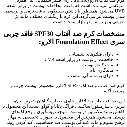
کرم ضدافتاب الارو (Ellaro)، دارای فیلتر شیمیایی اتیل هگزیل
متوکسی سینامات است که باعث محافظت پوست در برابر اشعه
UVB می‌شود. همینطور با داشتن سیلیکون، باعث نرمی و ابریشمی
شدن پوست نیز می‌گردد. این کرم با رنگبندی مختلف مانند بژ
طبیعی و بژ روشن در بازار موجود است.
مشخصات کرم ضد آفتاب SPF30 فاقد چربی
سری Foundation Effect الارو:
دارای فیلترهای شیمیایی
حافظت از پوست در برابر اشعه UVB
مات کننده پوست
ماندگاری بالا
دارای پوشانندگی مناسب
کرم ضد آفتاب و ضد لک SPF50 لافارر مخصوص پوست چرب و
مستعد آکنه
این ضد آفتاب از برند لافارر حاوی عصاره گیاهان شیرین بیان،
بیربری، سارمنتوزا ساکسی فراگا، پاپایا و گواوا است. این محصول با
کاهش تولید ملاتونین در پوست، موجب پیشگیری و رفع لک‌های
پوستی می‌شود. همچنین این محصول به صورت تخصصی به مهار
ترشح سبوم و مات کنندگی پوست، ضد حساسیت، کند کردن روند