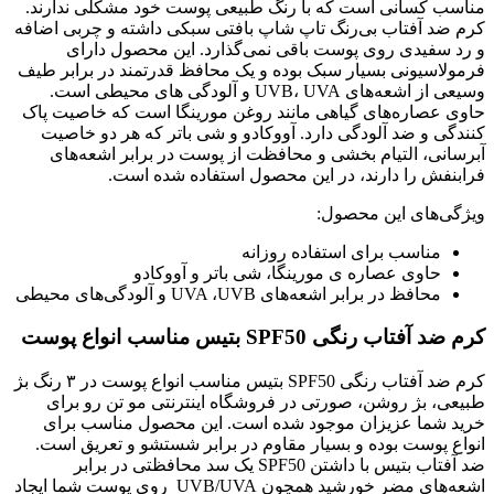
مناسب کسانی است که با رنگ طبیعی پوست خود مشکلی ندارند.
کرم ضد آفتاب بی‌رنگ تاپ شاپ بافتی سبکی داشته و چربی اضافه
و رد سفیدی روی پوست باقی نمی‌گذارد. این محصول دارای
فرمولاسیونی بسیار سبک بوده و یک محافظ قدرتمند در برابر طیف
وسیعی از اشعه‌‌های UVB، UVA و آلودگی های محیطی است.
حاوی عصاره‌های گیاهی مانند روغن مورینگا است که خاصیت پاک
کنندگی و ضد آلودگی دارد. آووکادو و شی باتر که هر دو خاصیت
آبرسانی، التیام بخشی و محافظت از پوست در برابر اشعه‌های
فرابنفش را دارند، در این محصول استفاده شده است.
ویژگی‌های این محصول:
مناسب برای استفاده روزانه
حاوی عصاره ی مورینگا، شی باتر و آووکادو
محافظ در برابر اشعه‌های UVA ،UVB و آلودگی‌های محیطی
کرم ضد آفتاب رنگی SPF50 بتیس مناسب انواع پوست
کرم ضد آفتاب رنگی SPF50 بتیس مناسب انواع پوست در ۳ رنگ بژ
طبیعی، بژ روشن، صورتی در فروشگاه اینترنتی مو تن رو برای
خرید شما عزیزان موجود شده است. این محصول مناسب برای
انواع پوست بوده و بسیار مقاوم در برابر شستشو و تعریق است.
ضد آفتاب بتیس با داشتن SPF50 یک سد محافظتی در برابر
اشعه‌های مضر خورشید همچون UVB/UVA روی پوست شما ایجاد